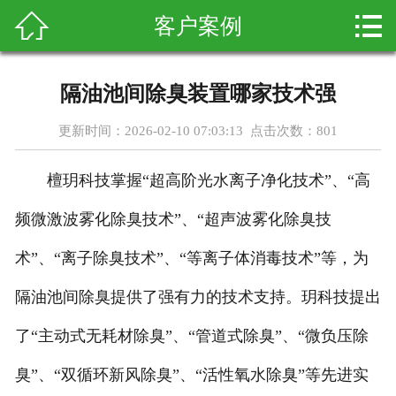



客户案例
首页
关于我们
隔油池间除臭装置哪家技术强
产品展示
更新时间：2026-02-10 07:03:13 点击次数：
801
新闻资讯
檀玥科技掌握“超高阶光水离子净化技术”、“高
客户案例
频微激波雾化除臭技术”、“超声波雾化除臭技
科普知识
术”、“离子除臭技术”、“等离子体消毒技术”等，为
隔油池间除臭提供了强有力的技术支持。玥科技提出
在线留言
了“主动式无耗材除臭”、“管道式除臭”、“微负压除
联系我们
臭”、“双循环新风除臭”、“活性氧水除臭”等先进实